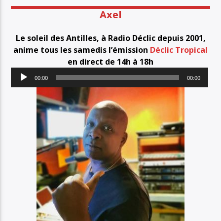
PISTE ACTUELLE
Axel
IMPRESSIONS JAZZ
TOUTE L'ACTUALITÉ DES JAZZ
Le soleil des Antilles, à Radio Déclic depuis 2001,
anime tous les samedis l’émission
Déclic Tropical
en direct de 14h à 18h
Lecteur
00:00
00:00
audio
Radio Déclic