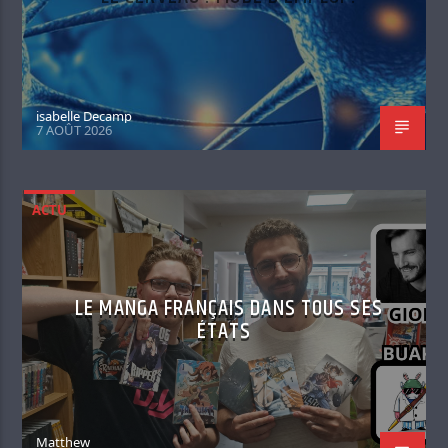
isabelle Decamp
7 AOÛT 2026
ACTU
LE MANGA FRANÇAIS DANS TOUS SES
ÉTATS
Matthew