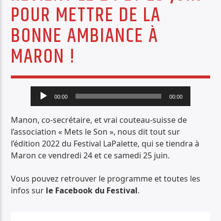
POUR METTRE DE LA
PISTE ACTUELLE
CONTACT
BONNE AMBIANCE À
LUTTRELL
MARON !
Lecteur
00:00
00:00
audio
Radio Déclic
Manon, co-secrétaire, et vrai couteau-suisse de
l’association « Mets le Son », nous dit tout sur
l’édition 2022 du Festival LaPalette, qui se tiendra à
Maron ce vendredi 24 et ce samedi 25 juin.
Vous pouvez retrouver le programme et toutes les
infos sur
le Facebook du Festival
.