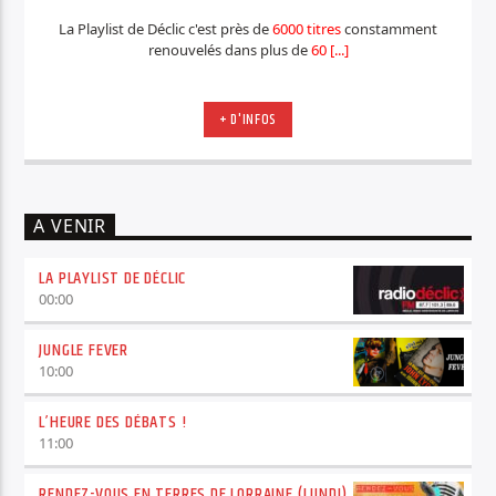
La Playlist de Déclic c'est près de
6000 titres
constamment
renouvelés dans plus de
60 [...]
+ D'INFOS
A VENIR
LA PLAYLIST DE DÉCLIC
00:00
JUNGLE FEVER
10:00
L’HEURE DES DÉBATS !
11:00
RENDEZ-VOUS EN TERRES DE LORRAINE (LUNDI)