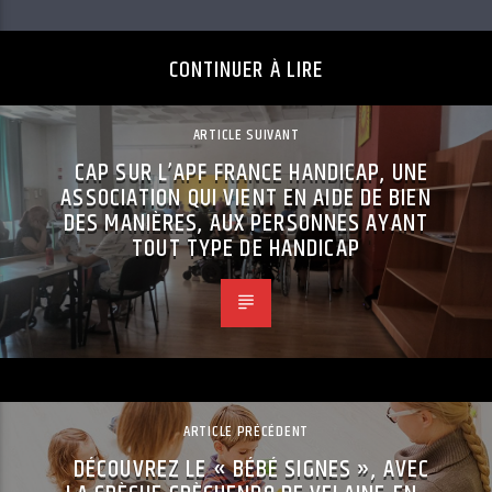
CONTINUER À LIRE
ARTICLE SUIVANT
CAP SUR L’APF FRANCE HANDICAP, UNE
ASSOCIATION QUI VIENT EN AIDE DE BIEN
DES MANIÈRES, AUX PERSONNES AYANT
TOUT TYPE DE HANDICAP
ARTICLE PRÉCÉDENT
DÉCOUVREZ LE « BÉBÉ SIGNES », AVEC