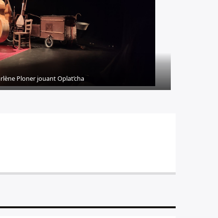
rlène Ploner jouant Oplat’cha