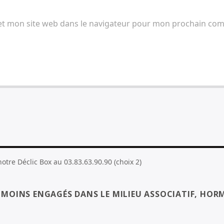
et mon site web dans le navigateur pour mon prochain co
tre Déclic Box au 03.83.63.90.90 (choix 2)
S MOINS ENGAGÉS DANS LE MILIEU ASSOCIATIF, HORM