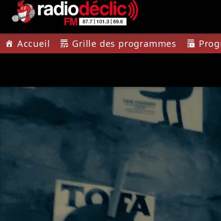
Accueil
Grille des programmes
Pro
PISTE A
RADIO DÉCLIC
10 BE
VOTRE RADIO
10 BETT
ASSOCIATIVE EN
TERRES DE LORRAINE