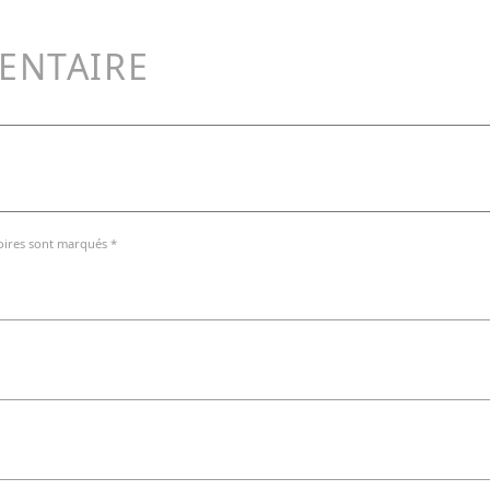
ENTAIRE
oires sont marqués *