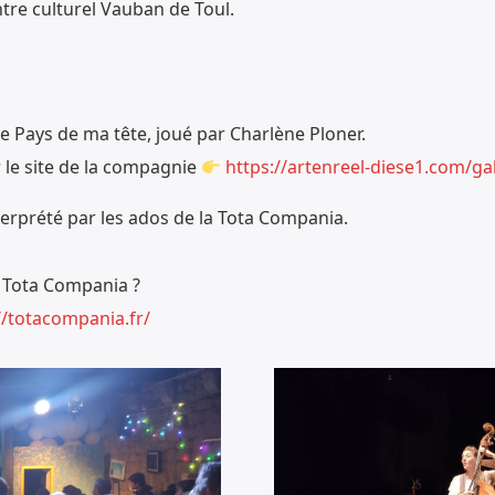
haut/bas
entre culturel Vauban de Toul.
pour
augmenter
ou
e Pays de ma tête, joué par Charlène Ploner.
diminuer
 le site de la compagnie
https://artenreel-diese1.com/ga
le
volume.
nterprété par les ados de la Tota Compania.
a Tota Compania ?
//totacompania.fr/