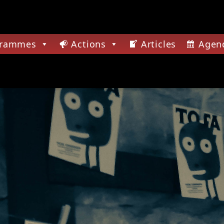
grammes
Actions
Articles
Agen
CTUELLE
TTER MUST COME.MP3
ER MUST COME.MP3