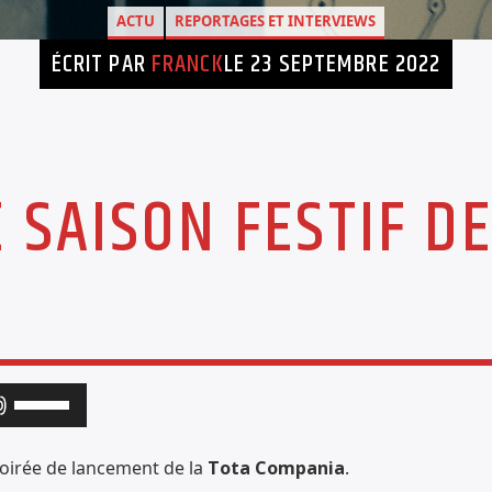
ACTU
REPORTAGES ET INTERVIEWS
ÉCRIT PAR
FRANCK
LE 23 SEPTEMBRE 2022
SAISON FESTIF DE
Utilisez
les
flèches
soirée de lancement de la
Tota Compania
.