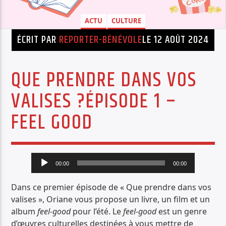
PISTE ACTUELLE
ACTU
CULTURE
ARCHIBALD
ÉCRIT PAR
REPORTER-BÉNÉVOLE
LE 12 AOÛT 2024
PASCAL AYERBE
QUE PRENDRE DANS VOS
VALISES ?ÉPISODE 1 –
FEEL GOOD
Radio Déclic
Lecteur
00:00
00:00
audio
Dans ce premier épisode de « Que prendre dans vos
valises », Oriane vous propose un livre, un film et un
album
feel-good
pour l’été. Le
feel-good
est un genre
d’œuvres culturelles destinées à vous mettre de