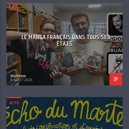
ACTU
LE MANGA FRANÇAIS DANS TOUS SES
ÉTATS
Matthew
6 AOÛT 2026
ACTU