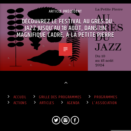
ARTICLE PRÉCÉDENT
DÉCOUVREZ LE FESTIVAL AU GRÈS DU
JAZZ JUSQU’AU 18 AOÛT, DANS UN
MAGNIFIQUE CADRE, À LA PETITE PIERRE
ACCUEIL
GRILLE DES PROGRAMMES
PROGRAMMES
ACTIONS
ARTICLES
AGENDA
L’ ASSOCIATION