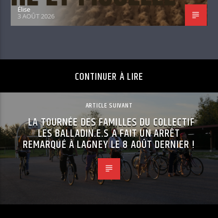
Élise
3 AOÛT 2026
CONTINUER À LIRE
ARTICLE SUIVANT
LA TOURNÉE DES FAMILLES DU COLLECTIF
LES BALLADIN.E.S A FAIT UN ARRÊT
REMARQUÉ À LAGNEY LE 8 AOÛT DERNIER !