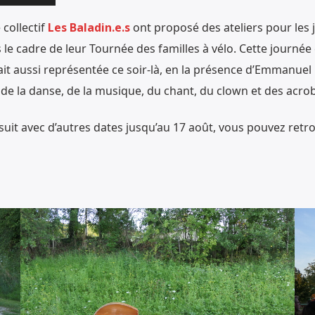
les
 collectif
Les Baladin.e.s
ont proposé des ateliers pour les 
flèches
e cadre de leur Tournée des familles à vélo. Cette journée 
haut/bas
it aussi représentée ce soir-là, en la présence d’Emmanuel 
pour
 de la danse, de la musique, du chant, du clown et des acrob
augmenter
ou
suit avec d’autres dates jusqu’au 17 août, vous pouvez retro
diminuer
le
volume.