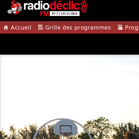
Accueil
Grille des programmes
Pro
PISTE A
RADIO DÉCLIC
IMPRE
VOTRE RADIO
TOUTE L'
ASSOCIATIVE EN
TERRES DE LORRAINE