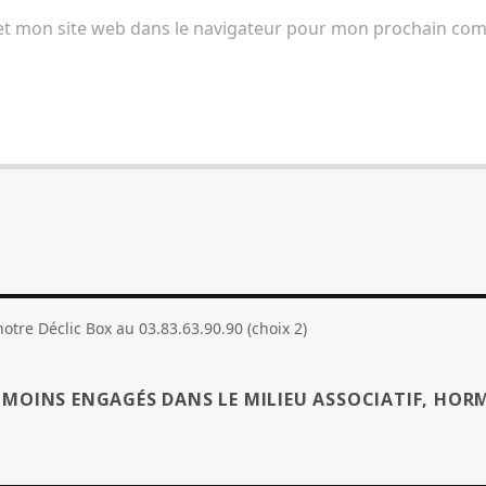
et mon site web dans le navigateur pour mon prochain co
tre Déclic Box au 03.83.63.90.90 (choix 2)
S MOINS ENGAGÉS DANS LE MILIEU ASSOCIATIF, HORM