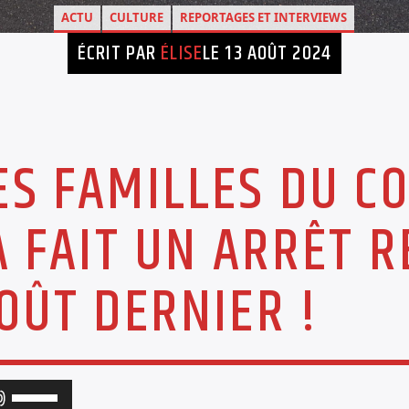
ACTU
CULTURE
REPORTAGES ET INTERVIEWS
ÉCRIT PAR
ÉLISE
LE 13 AOÛT 2024
S FAMILLES DU CO
A FAIT UN ARRÊT 
OÛT DERNIER !
Utilisez