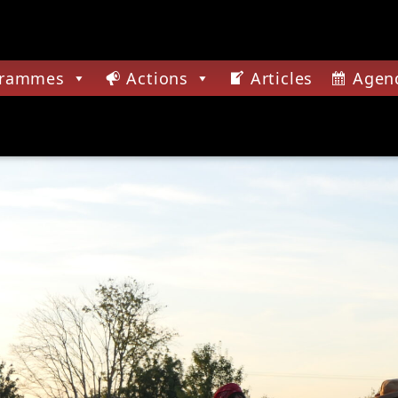
grammes
Actions
Articles
Agen
CTUELLE
SSIONS JAZZ
ACTUALITÉ DES JAZZ