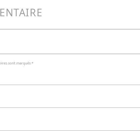
ENTAIRE
oires sont marqués *