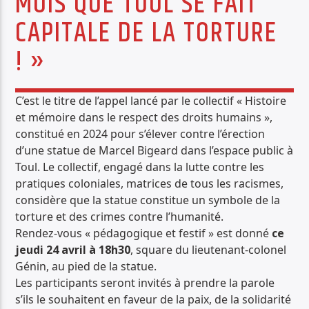
MOIS QUE TOUL SE FAIT
PISTE ACTUELLE
CAPITALE DE LA TORTURE
JUNGLE FEVER
! »
TOUT LE ROCK UNDERGROUND PRÉSENTÉ PAR SYNED TONETTA
C’est le titre de l’appel lancé par le collectif « Histoire
et mémoire dans le respect des droits humains »,
constitué en 2024 pour s’élever contre l’érection
d’une statue de Marcel Bigeard dans l’espace public à
Radio Déclic
Toul. Le collectif, engagé dans la lutte contre les
pratiques coloniales, matrices de tous les racismes,
considère que la statue constitue un symbole de la
torture et des crimes contre l’humanité.
Rendez-vous « pédagogique et festif » est donné
ce
jeudi 24 avril à 18h30
, square du lieutenant-colonel
Génin, au pied de la statue.
Les participants seront invités à prendre la parole
s’ils le souhaitent en faveur de la paix, de la solidarité