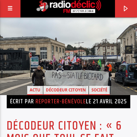
RADIO DÉCLIC
VOTRE RADIO ASSOCIATIVE EN TERRES DE
LORRAINE
ACTU
DÉCODEUR CITOYEN
SOCIÉTÉ
ÉCRIT PAR
REPORTER-BÉNÉVOLE
LE 21 AVRIL 2025
DÉCODEUR CITOYEN : « 6