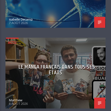
isabelle Decamp
7 AOÛT 2026
ACTU
LE MANGA FRANÇAIS DANS TOUS SES
ÉTATS
Matthew
6 AOÛT 2026