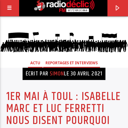
RADIO DÉCLIC
VOTRE RADIO ASSOCIATIVE EN TERRES DE
LORRAINE
ACTU
REPORTAGES ET INTERVIEWS
ÉCRIT PAR
SIMON
LE 30 AVRIL 2021
1ER MAI À TOUL : ISABELLE
MARC ET LUC FERRETTI
NOUS DISENT POURQUOI