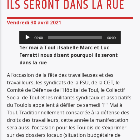
ILS SERONT DANS LA RUE
PISTE ACTUELLE
IMPRESSIONS JAZZ
Vendredi 30 avril 2021
TOUTE L'ACTUALITÉ DES JAZZ
Lecteur
00:00
00:00
audio
1er mai à Toul : Isabelle Marc et Luc
Ferretti nous disent pourquoi ils seront
dans la rue
Radio Déclic
A l’occasion de la fête des travailleuses et des
travailleurs, les syndicats de la FSU, de la CGT, le
Comité de Défense de l’Hôpital de Toul, le Collectif
Social de Toul et les militants syndicaux et associatifs
er
du Toulois appellent à défiler ce samedi 1
Mai à
Toul. Traditionnellement consacrée à la défense des
droits des travailleurs, cette année la manifestation
sera aussi l’occasion pour les Toulois de s’exprimer
sur des dossiers locaux (situation budgétaire de