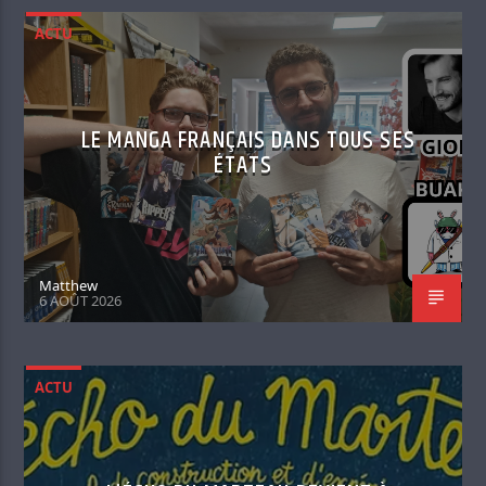
ACTU
LE MANGA FRANÇAIS DANS TOUS SES
ÉTATS
Matthew
6 AOÛT 2026
ACTU