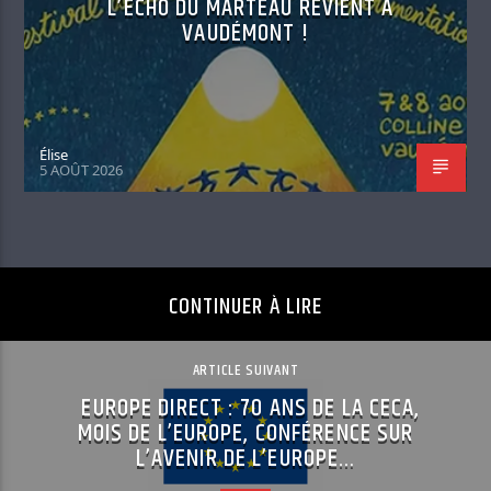
L’ÉCHO DU MARTEAU REVIENT À
VAUDÉMONT !
Élise
5 AOÛT 2026
CONTINUER À LIRE
ARTICLE SUIVANT
EUROPE DIRECT : 70 ANS DE LA CECA,
MOIS DE L’EUROPE, CONFÉRENCE SUR
L’AVENIR DE L’EUROPE…