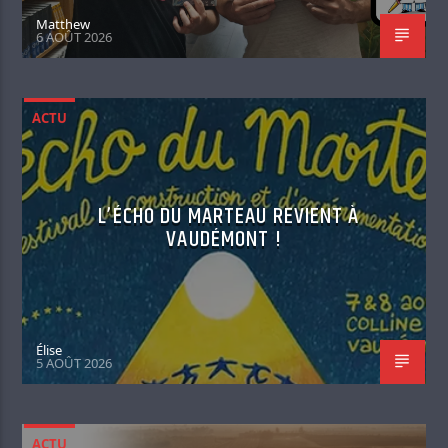
Matthew
6 AOÛT 2026
ACTU
L’ÉCHO DU MARTEAU REVIENT À
VAUDÉMONT !
Élise
5 AOÛT 2026
ACTU