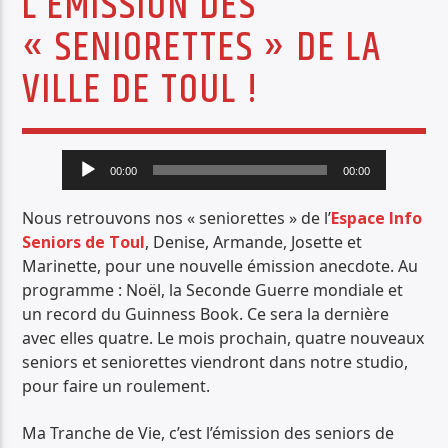
L’ÉMISSION DES
PISTE ACTUELLE
« SENIORETTES » DE LA
ARCHIBALD
VILLE DE TOUL !
PASCAL AYERBE
Lecteur
00:00
00:00
audio
Nous retrouvons nos « seniorettes » de l’
Espace Info
Radio Déclic
Seniors de Toul
, Denise, Armande, Josette et
Marinette, pour une nouvelle émission anecdote. Au
programme : Noël, la Seconde Guerre mondiale et
un record du Guinness Book. Ce sera la dernière
avec elles quatre. Le mois prochain, quatre nouveaux
seniors et seniorettes viendront dans notre studio,
pour faire un roulement.
Ma Tranche de Vie, c’est l’émission des seniors de