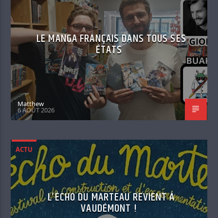
LE MANGA FRANÇAIS DANS TOUS SES
ÉTATS
Matthew
6 AOÛT 2026
ACTU
L’ÉCHO DU MARTEAU REVIENT À
VAUDÉMONT !