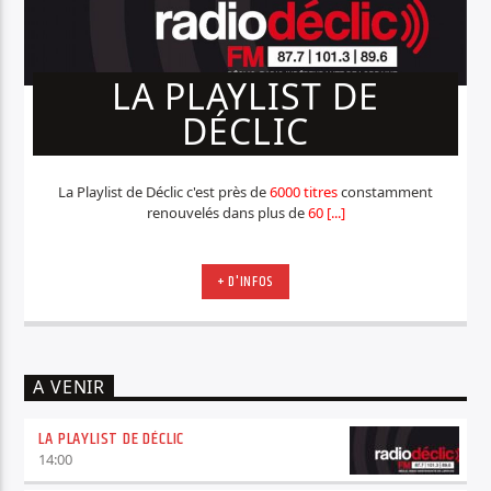
LA PLAYLIST DE
DÉCLIC
La Playlist de Déclic c'est près de
6000 titres
constamment
renouvelés dans plus de
60 [...]
+ D'INFOS
A VENIR
LA PLAYLIST DE DÉCLIC
14:00