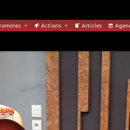
grammes
Actions
Articles
Agen
CTUELLE
E FEVER
 ROCK UNDERGROUND PRÉSENTÉ PAR SYNED
A