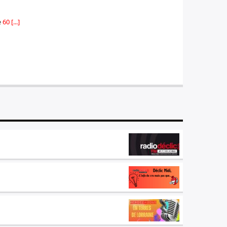
e
60 [...]