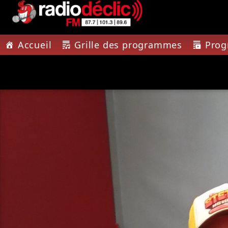
Accueil
Grille des programmes
Pro
PISTE A
RADIO DÉCLIC
JUNGL
VOTRE RADIO
TOUT LE
ASSOCIATIVE EN
TONETT
TERRES DE LORRAINE