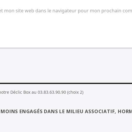
et mon site web dans le navigateur pour mon prochain co
tre Déclic Box au 03.83.63.90.90 (choix 2)
S MOINS ENGAGÉS DANS LE MILIEU ASSOCIATIF, HORM