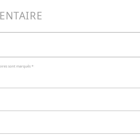
ENTAIRE
oires sont marqués *