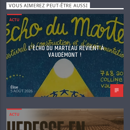
VOUS AIMEREZ PEUT-ÊTRE AUSSI
ACTU
L’ÉCHO DU MARTEAU REVIENT À
VAUDÉMONT !
Élise
5 AOÛT 2026
ACTU