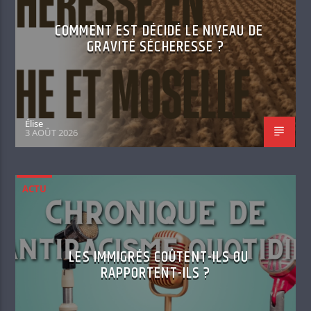
COMMENT EST DÉCIDÉ LE NIVEAU DE
GRAVITÉ SÉCHERESSE ?
Élise
3 AOÛT 2026
ACTU
LES IMMIGRÉS COÛTENT-ILS OU
RAPPORTENT-ILS ?