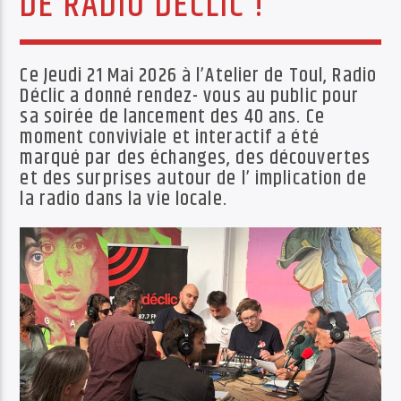
DE RADIO DÉCLIC !
PISTE ACTUELLE
JUNGLE FEVER
TOUT LE ROCK UNDERGROUND PRÉSENTÉ PAR SYNED TONETTA
Ce Jeudi 21 Mai 2026 à l’Atelier de Toul, Radio
Déclic a donné rendez- vous au public pour
sa soirée de lancement des 40 ans. Ce
moment conviviale et interactif a été
marqué par des échanges, des découvertes
et des surprises autour de l’ implication de
la radio dans la vie locale.
Radio Déclic