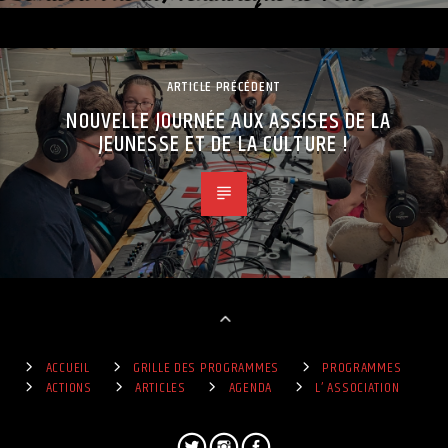
ARTICLE PRÉCÉDENT
NOUVELLE JOURNÉE AUX ASSISES DE LA
JEUNESSE ET DE LA CULTURE !
ACCUEIL
GRILLE DES PROGRAMMES
PROGRAMMES
ACTIONS
ARTICLES
AGENDA
L’ ASSOCIATION